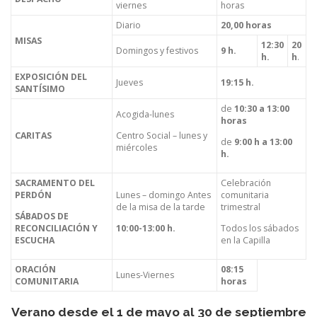
viernes
horas
Diario
20,00 horas
MISAS
12:30
20
Domingos y festivos
9 h.
h.
h
.
EXPOSICIÓN DEL
Jueves
19:15 h.
SANTÍSIMO
de
10:30 a 13:00
Acogida-lunes
horas
CARITAS
Centro Social – lunes y
de
9:00 h a 13:00
miércoles
h.
SACRAMENTO DEL
Celebración
PERDÓN
Lunes – domingo Antes
comunitaria
de la misa de la tarde
trimestral
SÁBADOS DE
RECONCILIACIÓN Y
10:00-13:00 h.
Todos los sábados
ESCUCHA
en la Capilla
ORACIÓN
08:15
Lunes-Viernes
COMUNITARIA
horas
Verano desde el 1 de mayo al 30 de septiembre