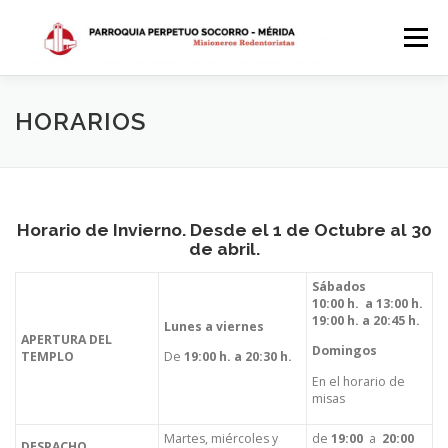
Saltar
al
Menú
contenido
INICIO
DÓNDE ESTAMOS
HISTORIA
HORARIOS
HORARIOS
ACTIVIDADES PARROQUIALES
Horario de Invierno. Desde el 1 de Octubre al 30
de abril.
SACRAMENTOS
CALENDARIO PARROQUIAL 2024
Sábados
10:00 h. a 13:00 h.
19:00 h. a 20:45 h.
Lunes a viernes
APERTURA DEL
Domingos
TEMPLO
De
19:00 h. a 20:30 h.
En el horario de
misas
Martes, miércoles y
de
19:00
a
20:00
DESPACHO