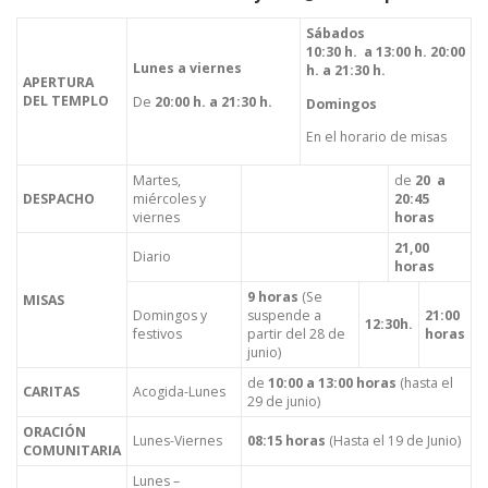
Sábados
10:30 h. a 13:00 h. 20:00
Lunes a viernes
h. a 21:30 h.
APERTURA
DEL TEMPLO
De
20:00 h. a 21:30 h.
Domingos
En el horario de misas
Martes,
de
20 a
DESPACHO
miércoles y
20:45
viernes
horas
21,00
Diario
horas
9 horas
(Se
MISAS
Domingos y
suspende a
21:00
12:30h.
festivos
partir del 28 de
horas
junio)
de
10:00 a 13:00 horas
(hasta el
CARITAS
Acogida-Lunes
29 de junio)
ORACIÓN
Lunes-Viernes
08:15 horas
(Hasta el 19 de Junio)
COMUNITARIA
Lunes –