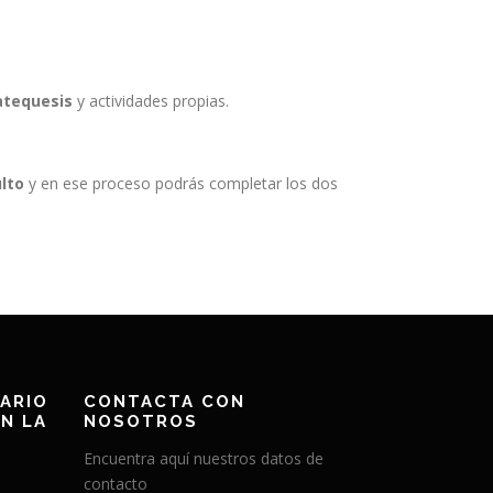
catequesis
y actividades propias.
ulto
y en ese proceso podrás completar los dos
ARIO
CONTACTA CON
N LA
NOSOTROS
Encuentra aquí nuestros datos de
contacto