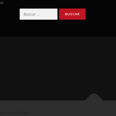
has
Buscar:
 por FameThemes