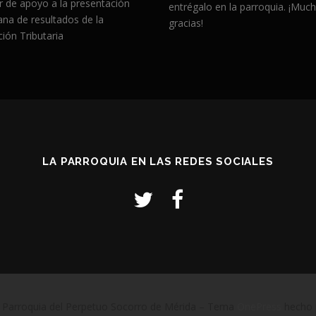
r de apoyo a la presentación
entrégalo en la parroquia. ¡Muc
ana de resultados de la
gracias!
ión Tributaria
LA PARROQUIA EN LAS REDES SOCIALES
 Parroquia del Perpetuo Socorro de Mérida
–
Tema
OnePress
hecho