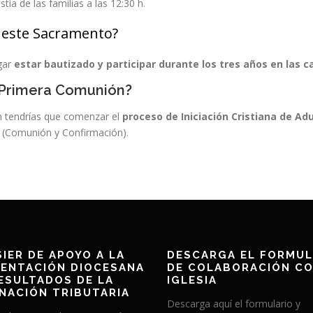
tía de las familias a las 12:30 h.
 este Sacramento?
gar
estar bautizado y participar durante los tres años en las 
la Primera Comunión?
ón tendrías que comenzar el
proceso de Iniciación Cristiana de Ad
an (Comunión y Confirmación).
IER DE APOYO A LA
DESCARGA EL FORMUL
ENTACIÓN DIOCESANA
DE COLABORACIÓN CO
ESULTADOS DE LA
IGLESIA
NACIÓN TRIBUTARIA
Descarga aquí el formulario y