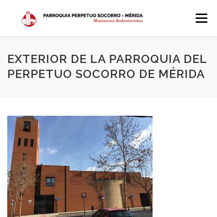
Saltar
al
Menú
contenido
INICIO
DÓNDE ESTAMOS
HISTORIA
EXTERIOR DE LA PARROQUIA DEL
PERPETUO SOCORRO DE MÉRIDA
HORARIOS
ACTIVIDADES PARROQUIALES
SACRAMENTOS
CALENDARIO PARROQUIAL 2024