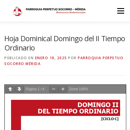
Saltar
al
Menú
contenido
INICIO
DÓNDE ESTAMOS
HISTORIA
Hoja Dominical Domingo del II Tiempo
Ordinario
HORARIOS
ACTIVIDADES PARROQUIALES
PÚBLICADO EN
ENERO 18, 2025
POR
PARROQUIA PERPETUO
SOCORRO MÉRIDA
SACRAMENTOS
CALENDARIO PARROQUIAL 2024
Página
1
/
4
Zoom
100%