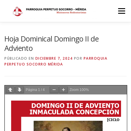
Saltar
al
Menú
contenido
INICIO
DÓNDE ESTAMOS
HISTORIA
Hoja Dominical Domingo II de
Adviento
HORARIOS
ACTIVIDADES PARROQUIALES
PÚBLICADO EN
DICIEMBRE 7, 2024
POR
PARROQUIA
PERPETUO SOCORRO MÉRIDA
SACRAMENTOS
CALENDARIO PARROQUIAL 2024
Página
1
/
4
Zoom
100%