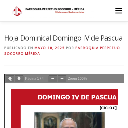
Saltar
al
Menú
contenido
INICIO
DÓNDE ESTAMOS
HISTORIA
Hoja Dominical Domingo IV de Pascua
PÚBLICADO EN
MAYO 10, 2025
POR
PARROQUIA PERPETUO
SOCORRO MÉRIDA
HORARIOS
ACTIVIDADES PARROQUIALES
SACRAMENTOS
CALENDARIO PARROQUIAL 2024
Página
1
/
4
Zoom
100%