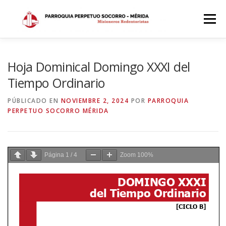
Saltar
al
Menú
contenido
INICIO
DÓNDE ESTAMOS
HISTORIA
Hoja Dominical Domingo XXXI del
Tiempo Ordinario
HORARIOS
ACTIVIDADES PARROQUIALES
PÚBLICADO EN
NOVIEMBRE 2, 2024
POR
PARROQUIA
PERPETUO SOCORRO MÉRIDA
SACRAMENTOS
CALENDARIO PARROQUIAL 2024
Página
1
/
4
Zoom
100%