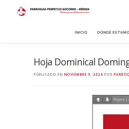
Saltar
al
contenido
INICIO
DÓNDE ESTAM
Hoja Dominical Doming
PÚBLICADO EN
NOVIEMBRE 9, 2024
POR
PARROQ
Página
1