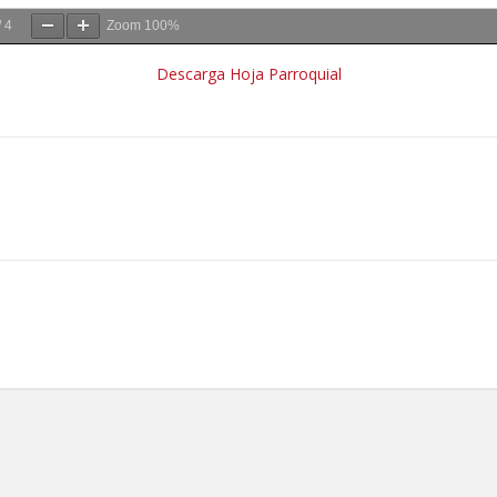
/
4
Zoom
100%
Descarga Hoja Parroquial