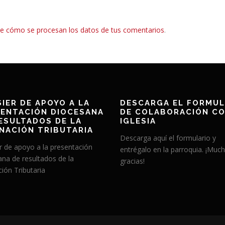
e cómo se procesan los datos de tus comentarios
.
IER DE APOYO A LA
DESCARGA EL FORMUL
ENTACIÓN DIOCESANA
DE COLABORACIÓN CO
ESULTADOS DE LA
IGLESIA
NACIÓN TRIBUTARIA
Descarga aquí el formulario y
r de apoyo a la presentación
entrégalo en la parroquia. ¡Muc
ana de resultados de la
gracias!
ión Tributaria