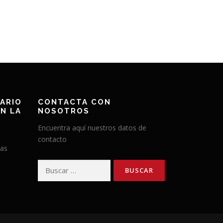
ARIO
CONTACTA CON
N LA
NOSOTROS
Encuentra aquí nuestros datos de
contacto
has
Buscar: