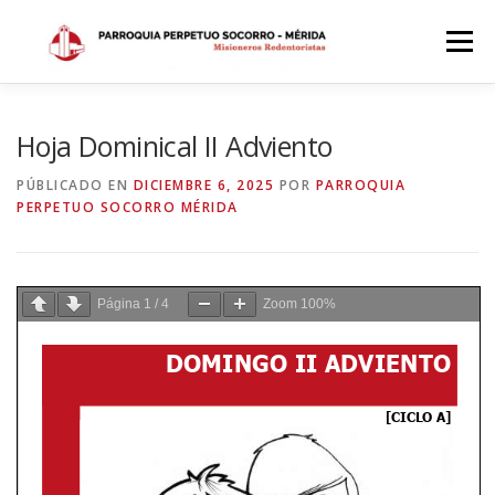
Saltar
al
Menú
contenido
INICIO
DÓNDE ESTAMOS
HISTORIA
Hoja Dominical II Adviento
PÚBLICADO EN
DICIEMBRE 6, 2025
POR
PARROQUIA
PERPETUO SOCORRO MÉRIDA
HORARIOS
ACTIVIDADES PARROQUIALES
SACRAMENTOS
CALENDARIO PARROQUIAL 2024
Página
1
/
4
Zoom
100%