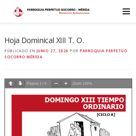
Saltar
al
Menú
contenido
INICIO
DÓNDE ESTAMOS
HISTORIA
Hoja Dominical XIII T. O.
PÚBLICADO EN
JUNIO 27, 2026
POR
PARROQUIA PERPETUO
SOCORRO MÉRIDA
HORARIOS
ACTIVIDADES PARROQUIALES
SACRAMENTOS
CALENDARIO PARROQUIAL 2024
Página
1
/
4
Zoom
100%