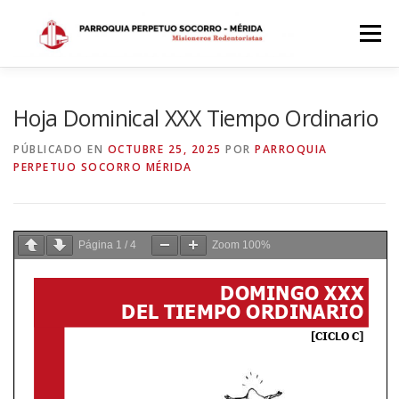
Saltar
al
Menú
contenido
INICIO
DÓNDE ESTAMOS
HISTORIA
Hoja Dominical XXX Tiempo Ordinario
PÚBLICADO EN
OCTUBRE 25, 2025
POR
PARROQUIA
PERPETUO SOCORRO MÉRIDA
HORARIOS
ACTIVIDADES PARROQUIALES
SACRAMENTOS
CALENDARIO PARROQUIAL 2024
Página
1
/
4
Zoom
100%