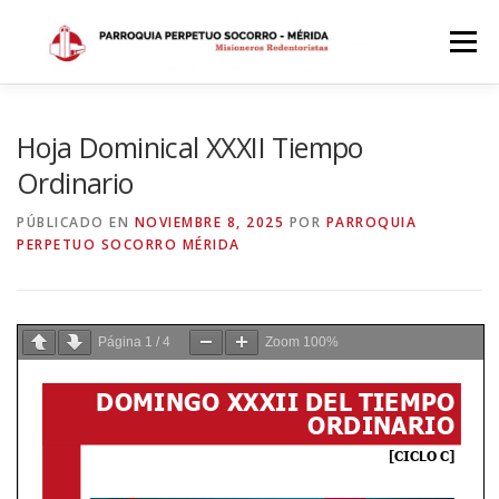
Saltar
al
Menú
contenido
INICIO
DÓNDE ESTAMOS
HISTORIA
Hoja Dominical XXXII Tiempo
Ordinario
HORARIOS
ACTIVIDADES PARROQUIALES
PÚBLICADO EN
NOVIEMBRE 8, 2025
POR
PARROQUIA
PERPETUO SOCORRO MÉRIDA
SACRAMENTOS
CALENDARIO PARROQUIAL 2024
Página
1
/
4
Zoom
100%