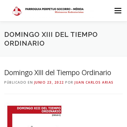
Saltar
al
Menú
contenido
INICIO
DÓNDE ESTAMOS
HISTORIA
DOMINGO XIII DEL TIEMPO
ORDINARIO
HORARIOS
ACTIVIDADES PARROQUIALES
Domingo XIII del Tiempo Ordinario
SACRAMENTOS
CALENDARIO PARROQUIAL 2024
PÚBLICADO EN
JUNIO 23, 2022
POR
JUAN CARLOS ARIAS