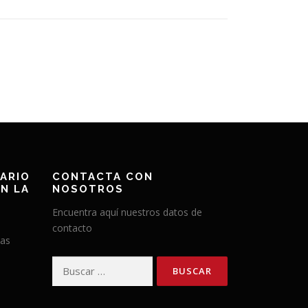
ARIO
CONTACTA CON
N LA
NOSOTROS
Encuentra aquí nuestros datos de
contacto
has
Buscar: