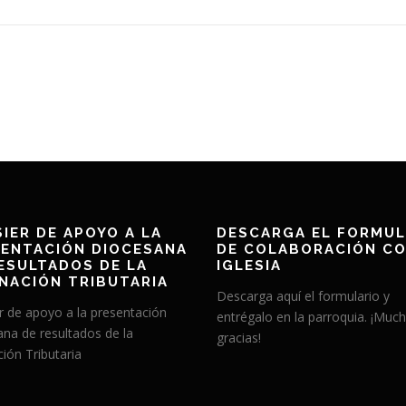
IER DE APOYO A LA
DESCARGA EL FORMUL
ENTACIÓN DIOCESANA
DE COLABORACIÓN CO
ESULTADOS DE LA
IGLESIA
NACIÓN TRIBUTARIA
Descarga aquí el formulario y
r de apoyo a la presentación
entrégalo en la parroquia. ¡Muc
ana de resultados de la
gracias!
ión Tributaria