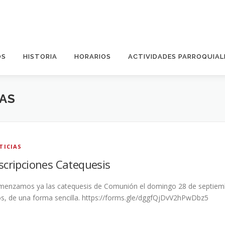
OS
HISTORIA
HORARIOS
ACTIVIDADES PARROQUIAL
IAS
TICIAS
scripciones Catequesis
enzamos ya las catequesis de Comunión el domingo 28 de septiembre
os, de una forma sencilla. https://forms.gle/dggfQjDvV2hPwDbz5