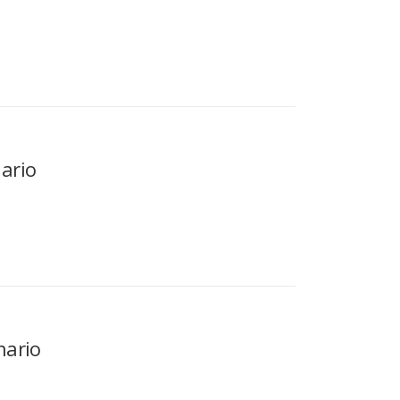
ario
nario