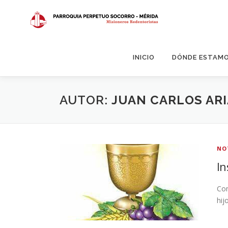
Saltar
al
contenido
INICIO
DÓNDE ESTAM
AUTOR:
JUAN CARLOS AR
NO
In
Com
hij