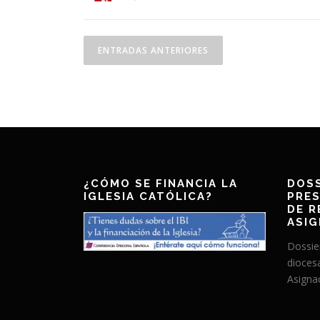
N
ENTRADAS ANTERIORES
a
v
e
g
a
¿CÓMO SE FINANCIA LA
DOSS
c
IGLESIA CATÓLICA?
PRES
DE R
i
ASIG
ó
Dossie
dioces
n
Asignac
d