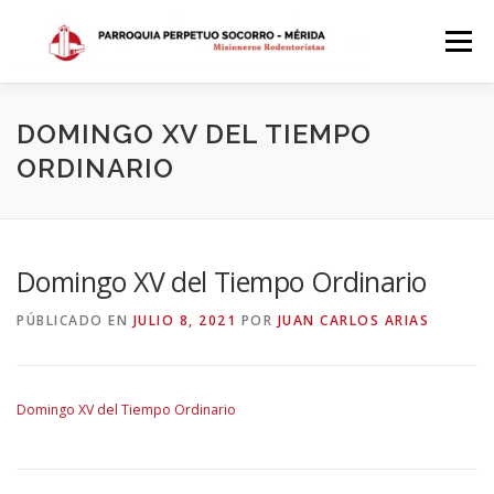
Saltar
al
Menú
contenido
INICIO
DÓNDE ESTAMOS
HISTORIA
DOMINGO XV DEL TIEMPO
ORDINARIO
HORARIOS
ACTIVIDADES PARROQUIALES
Domingo XV del Tiempo Ordinario
SACRAMENTOS
CALENDARIO PARROQUIAL 2024
PÚBLICADO EN
JULIO 8, 2021
POR
JUAN CARLOS ARIAS
Domingo XV del Tiempo Ordinario