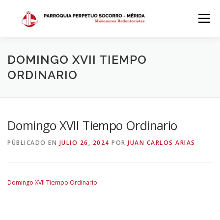
Saltar
al
Menú
contenido
INICIO
DÓNDE ESTAMOS
HISTORIA
DOMINGO XVII TIEMPO
ORDINARIO
HORARIOS
ACTIVIDADES PARROQUIALES
Domingo XVII Tiempo Ordinario
SACRAMENTOS
CALENDARIO PARROQUIAL 2024
PÚBLICADO EN
JULIO 26, 2024
POR
JUAN CARLOS ARIAS
Domingo XVII Tiempo Ordinario