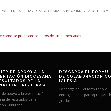
 WEB EN ESTE NAVEGADOR PARA LA PRÓXIMA VEZ QUE COME
e cómo se procesan los datos de tus comentarios
.
IER DE APOYO A LA
DESCARGA EL FORMUL
ENTACIÓN DIOCESANA
DE COLABORACIÓN CO
ESULTADOS DE LA
IGLESIA
NACIÓN TRIBUTARIA
Descarga aquí el formulario y
r de apoyo a la presentación
entrégalo en la parroquia. ¡Muc
ana de resultados de la
gracias!
ión Tributaria