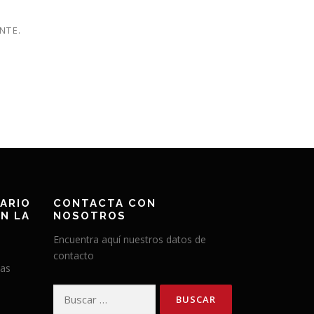
NTE.
ARIO
CONTACTA CON
N LA
NOSOTROS
Encuentra aquí nuestros datos de
contacto
has
Buscar: