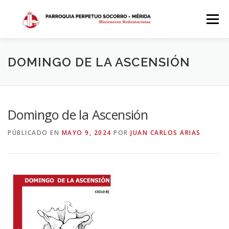
Saltar
al
Menú
contenido
INICIO
DÓNDE ESTAMOS
HISTORIA
DOMINGO DE LA ASCENSIÓN
HORARIOS
ACTIVIDADES PARROQUIALES
Domingo de la Ascensión
PÚBLICADO EN
MAYO 9, 2024
POR
JUAN CARLOS ARIAS
SACRAMENTOS
CALENDARIO PARROQUIAL 2024