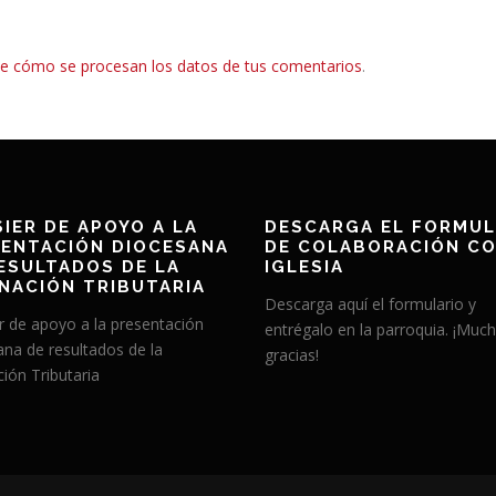
e cómo se procesan los datos de tus comentarios
.
IER DE APOYO A LA
DESCARGA EL FORMUL
ENTACIÓN DIOCESANA
DE COLABORACIÓN CO
ESULTADOS DE LA
IGLESIA
NACIÓN TRIBUTARIA
Descarga aquí el formulario y
r de apoyo a la presentación
entrégalo en la parroquia. ¡Muc
ana de resultados de la
gracias!
ión Tributaria