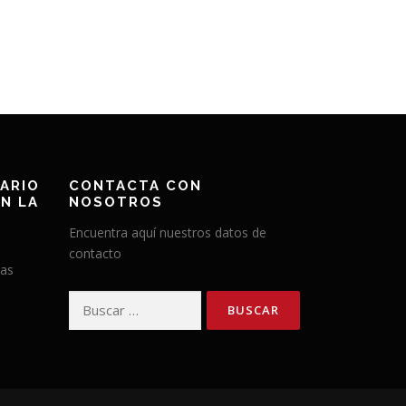
ARIO
CONTACTA CON
N LA
NOSOTROS
Encuentra aquí nuestros datos de
contacto
has
Buscar: