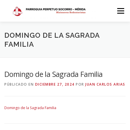
Saltar
al
Menú
contenido
INICIO
DÓNDE ESTAMOS
HISTORIA
DOMINGO DE LA SAGRADA
FAMILIA
HORARIOS
ACTIVIDADES PARROQUIALES
Domingo de la Sagrada Familia
SACRAMENTOS
CALENDARIO PARROQUIAL 2024
PÚBLICADO EN
DICIEMBRE 27, 2024
POR
JUAN CARLOS ARIAS
Domingo de la Sagrada Familia