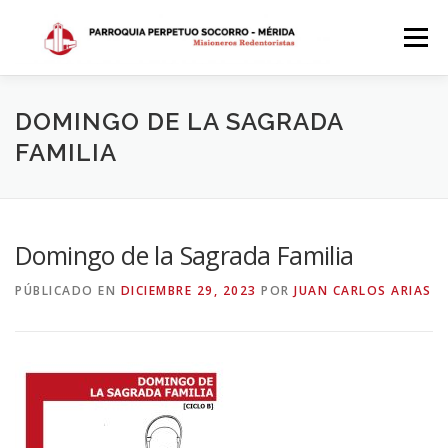
Saltar
al
Menú
contenido
INICIO
DÓNDE ESTAMOS
HISTORIA
DOMINGO DE LA SAGRADA
FAMILIA
HORARIOS
ACTIVIDADES PARROQUIALES
Domingo de la Sagrada Familia
SACRAMENTOS
CALENDARIO PARROQUIAL 2024
PÚBLICADO EN
DICIEMBRE 29, 2023
POR
JUAN CARLOS ARIAS