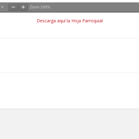
/
4
Zoom
100%
Descarga aquí la Hoja Parroquial