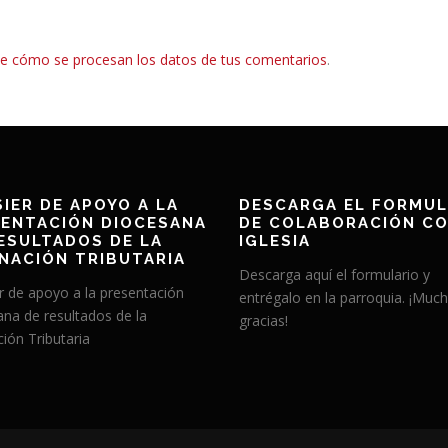
e cómo se procesan los datos de tus comentarios
.
IER DE APOYO A LA
DESCARGA EL FORMUL
ENTACIÓN DIOCESANA
DE COLABORACIÓN CO
ESULTADOS DE LA
IGLESIA
NACIÓN TRIBUTARIA
Descarga aquí el formulario y
r de apoyo a la presentación
entrégalo en la parroquia. ¡Muc
ana de resultados de la
gracias!
ión Tributaria