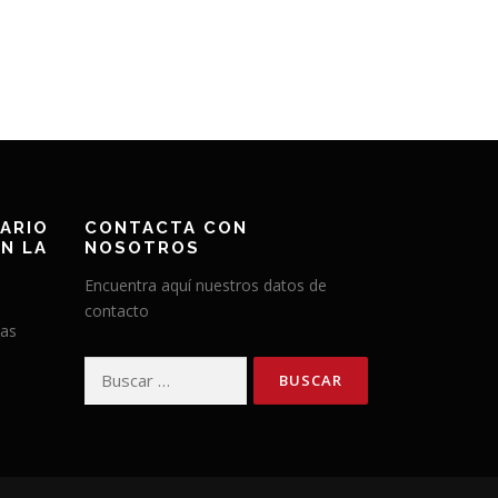
ARIO
CONTACTA CON
N LA
NOSOTROS
Encuentra aquí nuestros datos de
contacto
has
Buscar: