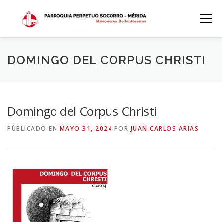
Saltar
al
Menú
contenido
INICIO
DÓNDE ESTAMOS
HISTORIA
DOMINGO DEL CORPUS CHRISTI
HORARIOS
ACTIVIDADES PARROQUIALES
Domingo del Corpus Christi
PÚBLICADO EN
MAYO 31, 2024
POR
JUAN CARLOS ARIAS
SACRAMENTOS
CALENDARIO PARROQUIAL 2024