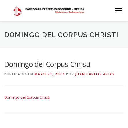
Saltar
al
Menú
contenido
INICIO
DÓNDE ESTAMOS
HISTORIA
DOMINGO DEL CORPUS CHRISTI
HORARIOS
ACTIVIDADES PARROQUIALES
Domingo del Corpus Christi
PÚBLICADO EN
MAYO 31, 2024
POR
JUAN CARLOS ARIAS
SACRAMENTOS
CALENDARIO PARROQUIAL 2024
Domingo del Corpus Christi