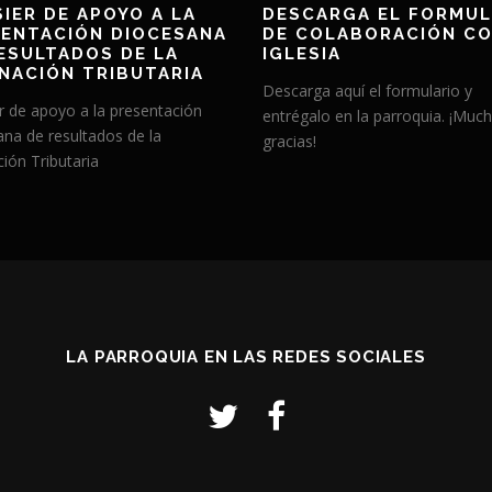
IER DE APOYO A LA
DESCARGA EL FORMUL
ENTACIÓN DIOCESANA
DE COLABORACIÓN CO
ESULTADOS DE LA
IGLESIA
NACIÓN TRIBUTARIA
Descarga aquí el formulario y
r de apoyo a la presentación
entrégalo en la parroquia. ¡Muc
ana de resultados de la
gracias!
ión Tributaria
LA PARROQUIA EN LAS REDES SOCIALES