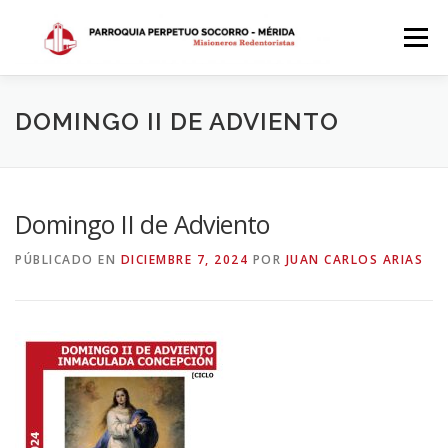
Saltar
al
Menú
contenido
INICIO
DÓNDE ESTAMOS
HISTORIA
DOMINGO II DE ADVIENTO
HORARIOS
ACTIVIDADES PARROQUIALES
Domingo II de Adviento
PÚBLICADO EN
DICIEMBRE 7, 2024
POR
JUAN CARLOS ARIAS
SACRAMENTOS
CALENDARIO PARROQUIAL 2024