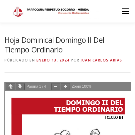
Saltar
al
Menú
contenido
INICIO
DÓNDE ESTAMOS
HISTORIA
Hoja Dominical Domingo II Del
Tiempo Ordinario
HORARIOS
ACTIVIDADES PARROQUIALES
PÚBLICADO EN
ENERO 13, 2024
POR
JUAN CARLOS ARIAS
SACRAMENTOS
CALENDARIO PARROQUIAL 2024
Página
1
/
4
Zoom
100%