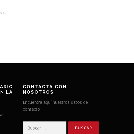
NTE.
ARIO
CONTACTA CON
N LA
NOSOTROS
Encuentra aquí nuestros datos de
contacto
has
Buscar: