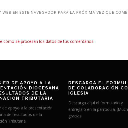
 WEB EN ESTE NAVEGADOR PARA LA PRÓXIMA VEZ QUE COME
e cómo se procesan los datos de tus comentarios
.
IER DE APOYO A LA
DESCARGA EL FORMUL
ENTACIÓN DIOCESANA
DE COLABORACIÓN CO
ESULTADOS DE LA
IGLESIA
NACIÓN TRIBUTARIA
Descarga aquí el formulario y
r de apoyo a la presentación
entrégalo en la parroquia. ¡Muc
ana de resultados de la
gracias!
ión Tributaria