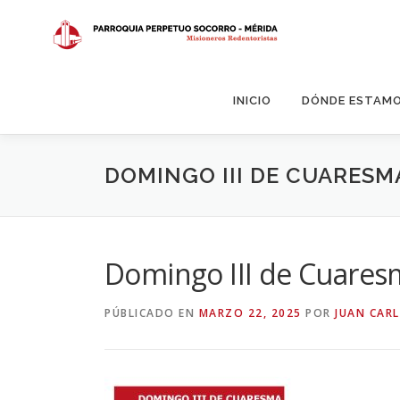
Saltar
al
contenido
INICIO
DÓNDE ESTAM
DOMINGO III DE CUARESM
Domingo III de Cuares
PÚBLICADO EN
MARZO 22, 2025
POR
JUAN CARL