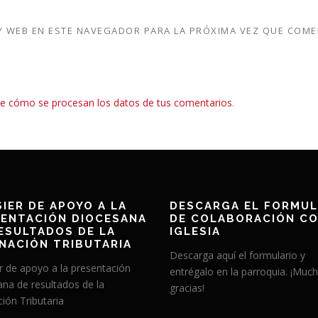
 WEB EN ESTE NAVEGADOR PARA LA PRÓXIMA VEZ QUE COME
e cómo se procesan los datos de tus comentarios
.
IER DE APOYO A LA
DESCARGA EL FORMUL
ENTACIÓN DIOCESANA
DE COLABORACIÓN CO
ESULTADOS DE LA
IGLESIA
NACIÓN TRIBUTARIA
Descarga aquí el formulario y
r de apoyo a la presentación
entrégalo en la parroquia. ¡Muc
ana de resultados de la
gracias!
ión Tributaria