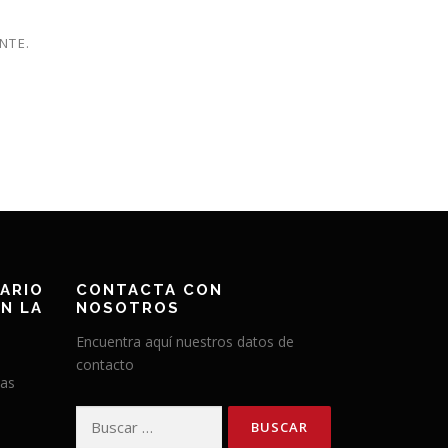
NTE.
ARIO
CONTACTA CON
N LA
NOSOTROS
Encuentra aquí nuestros datos de
contacto
has
Buscar: