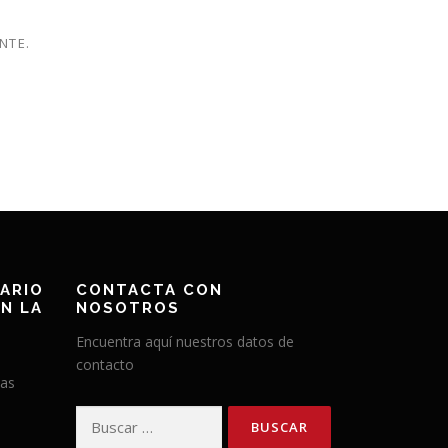
NTE.
ARIO
CONTACTA CON
N LA
NOSOTROS
Encuentra aquí nuestros datos de
contacto
has
Buscar: