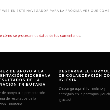
 WEB EN ESTE NAVEGADOR PARA LA PRÓXIMA VEZ QUE COME
e cómo se procesan los datos de tus comentarios
.
IER DE APOYO A LA
DESCARGA EL FORMUL
ENTACIÓN DIOCESANA
DE COLABORACIÓN CO
ESULTADOS DE LA
IGLESIA
NACIÓN TRIBUTARIA
Descarga aquí el formulario y
r de apoyo a la presentación
entrégalo en la parroquia. ¡Muc
ana de resultados de la
gracias!
ión Tributaria