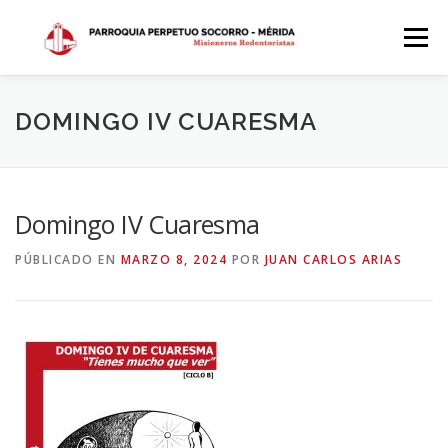
Saltar
al
Menú
contenido
INICIO
DÓNDE ESTAMOS
HISTORIA
DOMINGO IV CUARESMA
HORARIOS
ACTIVIDADES PARROQUIALES
Domingo IV Cuaresma
PÚBLICADO EN
MARZO 8, 2024
POR
JUAN CARLOS ARIAS
SACRAMENTOS
CALENDARIO PARROQUIAL 2024