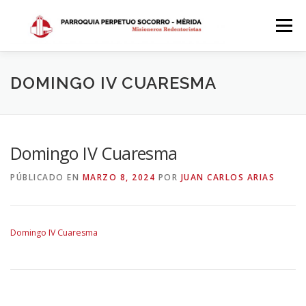
Saltar
al
Menú
contenido
INICIO
DÓNDE ESTAMOS
HISTORIA
DOMINGO IV CUARESMA
HORARIOS
ACTIVIDADES PARROQUIALES
Domingo IV Cuaresma
PÚBLICADO EN
MARZO 8, 2024
POR
JUAN CARLOS ARIAS
SACRAMENTOS
CALENDARIO PARROQUIAL 2024
Domingo IV Cuaresma