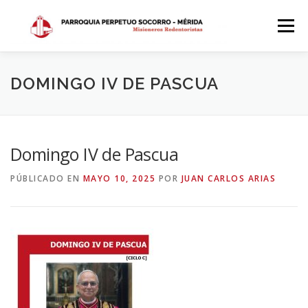
Saltar
al
Menú
contenido
INICIO
DÓNDE ESTAMOS
HISTORIA
DOMINGO IV DE PASCUA
HORARIOS
ACTIVIDADES PARROQUIALES
Domingo IV de Pascua
PÚBLICADO EN
MAYO 10, 2025
POR
JUAN CARLOS ARIAS
SACRAMENTOS
CALENDARIO PARROQUIAL 2024