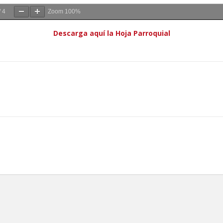
/
4
Zoom
100%
Descarga aquí la Hoja Parroquial