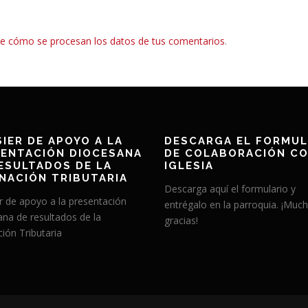
e cómo se procesan los datos de tus comentarios
.
IER DE APOYO A LA
DESCARGA EL FORMUL
ENTACIÓN DIOCESANA
DE COLABORACIÓN CO
ESULTADOS DE LA
IGLESIA
NACIÓN TRIBUTARIA
Descarga aquí el formulario y
r de apoyo a la presentación
entrégalo en la parroquia. ¡Muc
ana de resultados de la
gracias!
ión Tributaria