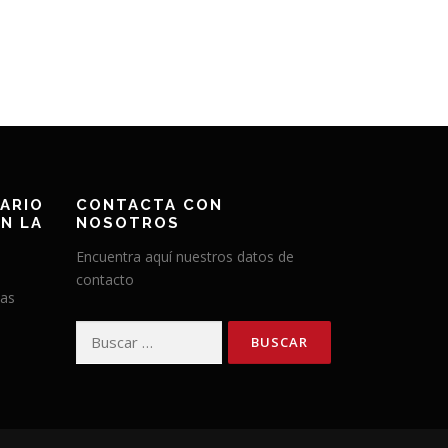
ARIO
CONTACTA CON
N LA
NOSOTROS
Encuentra aquí nuestros datos de
contacto
has
Buscar: