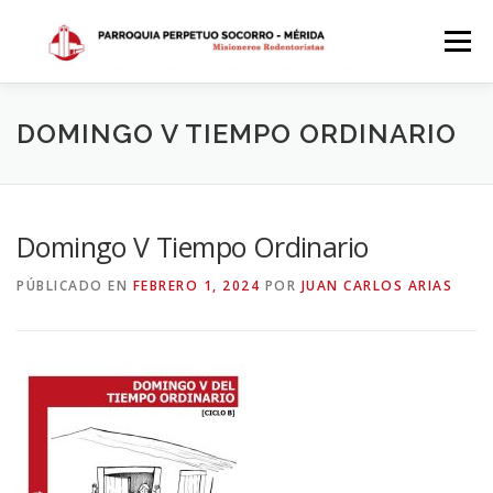
Saltar
al
Menú
contenido
INICIO
DÓNDE ESTAMOS
HISTORIA
DOMINGO V TIEMPO ORDINARIO
HORARIOS
ACTIVIDADES PARROQUIALES
Domingo V Tiempo Ordinario
PÚBLICADO EN
FEBRERO 1, 2024
POR
JUAN CARLOS ARIAS
SACRAMENTOS
CALENDARIO PARROQUIAL 2024