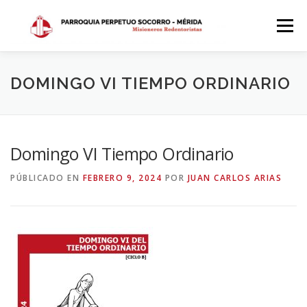
Saltar
al
Menú
contenido
INICIO
DÓNDE ESTAMOS
HISTORIA
DOMINGO VI TIEMPO ORDINARIO
HORARIOS
ACTIVIDADES PARROQUIALES
Domingo VI Tiempo Ordinario
PÚBLICADO EN
FEBRERO 9, 2024
POR
JUAN CARLOS ARIAS
SACRAMENTOS
CALENDARIO PARROQUIAL 2024