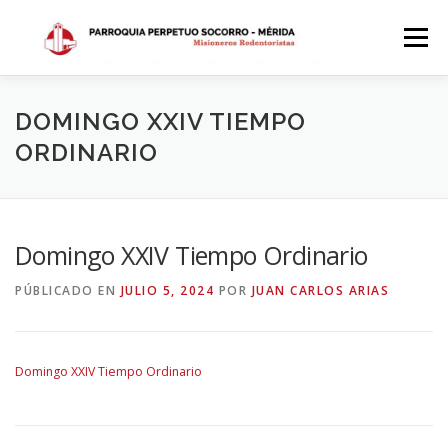
Saltar
al
Menú
contenido
INICIO
DÓNDE ESTAMOS
HISTORIA
DOMINGO XXIV TIEMPO
ORDINARIO
HORARIOS
ACTIVIDADES PARROQUIALES
Domingo XXIV Tiempo Ordinario
SACRAMENTOS
CALENDARIO PARROQUIAL 2024
PÚBLICADO EN
JULIO 5, 2024
POR
JUAN CARLOS ARIAS
Domingo XXIV Tiempo Ordinario