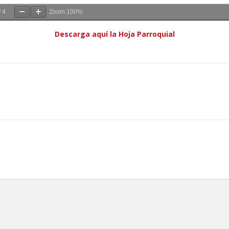
/
4
Zoom
100%
Descarga aquí la Hoja Parroquial