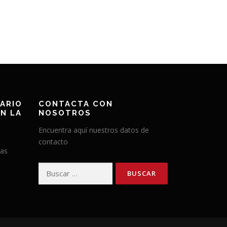
ARIO
CONTACTA CON
N LA
NOSOTROS
Encuentra aquí nuestros datos de
contacto
has
Buscar: