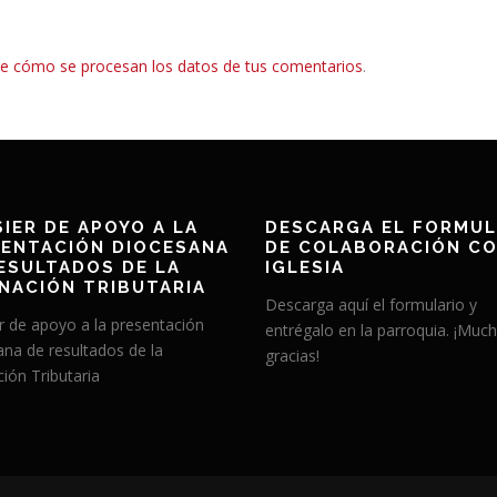
e cómo se procesan los datos de tus comentarios
.
IER DE APOYO A LA
DESCARGA EL FORMUL
ENTACIÓN DIOCESANA
DE COLABORACIÓN CO
ESULTADOS DE LA
IGLESIA
NACIÓN TRIBUTARIA
Descarga aquí el formulario y
r de apoyo a la presentación
entrégalo en la parroquia. ¡Muc
ana de resultados de la
gracias!
ión Tributaria