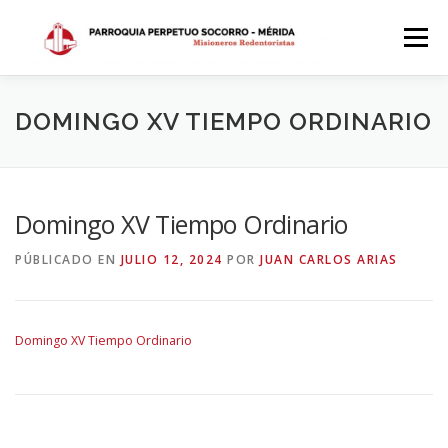
Saltar
al
Menú
contenido
INICIO
DÓNDE ESTAMOS
HISTORIA
DOMINGO XV TIEMPO ORDINARIO
HORARIOS
ACTIVIDADES PARROQUIALES
Domingo XV Tiempo Ordinario
PÚBLICADO EN
JULIO 12, 2024
POR
JUAN CARLOS ARIAS
SACRAMENTOS
CALENDARIO PARROQUIAL 2024
Domingo XV Tiempo Ordinario