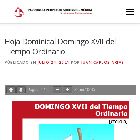
Saltar
al
Menú
contenido
INICIO
DÓNDE ESTAMOS
HISTORIA
Hoja Dominical Domingo XVII del
Tiempo Ordinario
HORARIOS
ACTIVIDADES PARROQUIALES
PÚBLICADO EN
JULIO 24, 2021
POR
JUAN CARLOS ARIAS
SACRAMENTOS
CALENDARIO PARROQUIAL 2024
Página
1
/
4
Zoom
100%