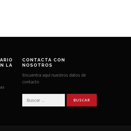
ARIO
CONTACTA CON
N LA
NOSOTROS
Encuentra aquí nuestros datos de
contacto
has
Buscar: