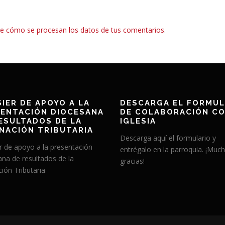
e cómo se procesan los datos de tus comentarios
.
IER DE APOYO A LA
DESCARGA EL FORMUL
ENTACIÓN DIOCESANA
DE COLABORACIÓN CO
ESULTADOS DE LA
IGLESIA
NACIÓN TRIBUTARIA
Descarga aquí el formulario y
r de apoyo a la presentación
entrégalo en la parroquia. ¡Muc
ana de resultados de la
gracias!
ión Tributaria