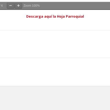
/
4
Zoom
100%
Descarga aquí la Hoja Parroquial