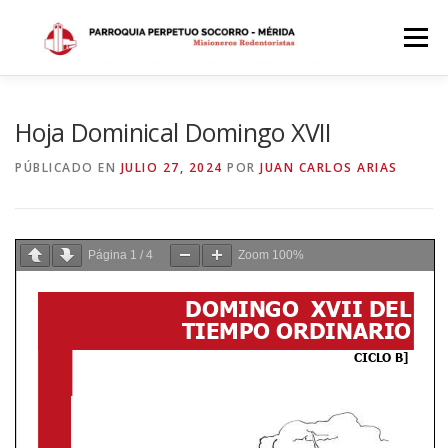
Saltar
al
Menú
contenido
INICIO
DÓNDE ESTAMOS
HISTORIA
Hoja Dominical Domingo XVII
PÚBLICADO EN
JULIO 27, 2024
POR
JUAN CARLOS ARIAS
HORARIOS
ACTIVIDADES PARROQUIALES
Página
1
/
4
Zoom
100%
SACRAMENTOS
CALENDARIO PARROQUIAL 2024