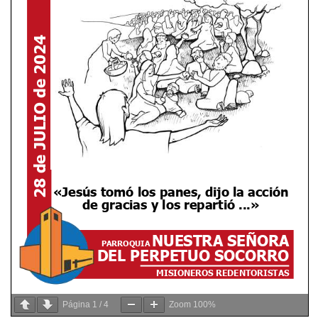
Página
1
/
4
Zoom
100%