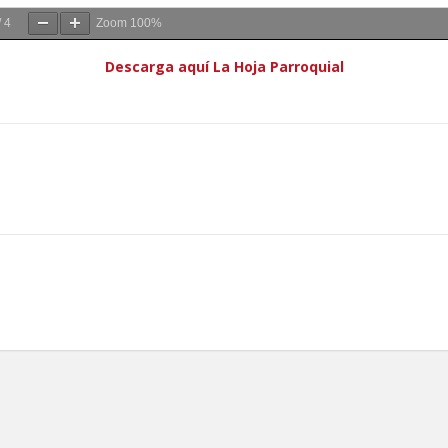
/
4
Zoom
100%
Descarga aquí La Hoja Parroquial