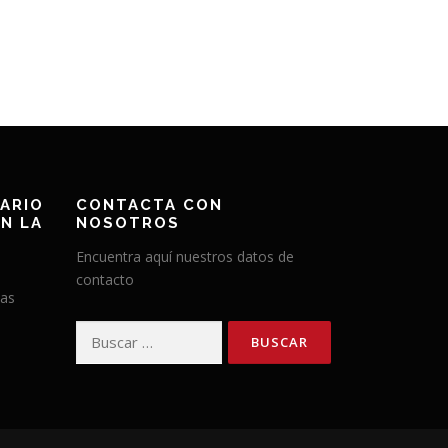
ARIO
CONTACTA CON
N LA
NOSOTROS
Encuentra aquí nuestros datos de
contacto
has
Buscar: