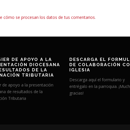
e cómo se procesan los datos de tus comentarios
.
IER DE APOYO A LA
DESCARGA EL FORMUL
ENTACIÓN DIOCESANA
DE COLABORACIÓN CO
ESULTADOS DE LA
IGLESIA
NACIÓN TRIBUTARIA
Descarga aquí el formulario y
r de apoyo a la presentación
entrégalo en la parroquia. ¡Muc
ana de resultados de la
gracias!
ión Tributaria