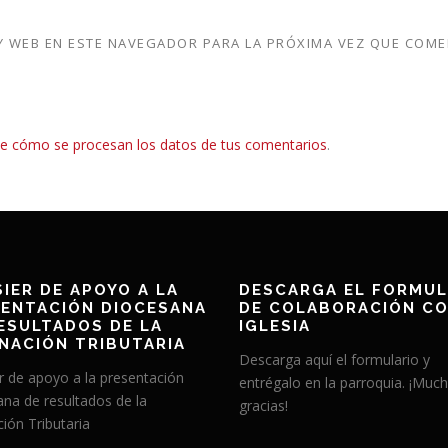
 WEB EN ESTE NAVEGADOR PARA LA PRÓXIMA VEZ QUE COME
e cómo se procesan los datos de tus comentarios
.
IER DE APOYO A LA
DESCARGA EL FORMUL
ENTACIÓN DIOCESANA
DE COLABORACIÓN CO
ESULTADOS DE LA
IGLESIA
NACIÓN TRIBUTARIA
Descarga aquí el formulario y
r de apoyo a la presentación
entrégalo en la parroquia. ¡Muc
ana de resultados de la
gracias!
ión Tributaria