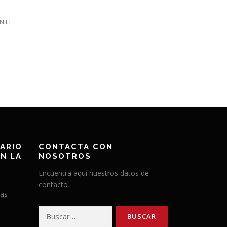
NTE.
ARIO
CONTACTA CON
N LA
NOSOTROS
Encuentra aquí nuestros datos de
contacto
has
Buscar: