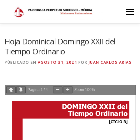
Saltar
al
Menú
contenido
INICIO
DÓNDE ESTAMOS
HISTORIA
Hoja Dominical Domingo XXII del
Tiempo Ordinario
HORARIOS
ACTIVIDADES PARROQUIALES
PÚBLICADO EN
AGOSTO 31, 2024
POR
JUAN CARLOS ARIAS
SACRAMENTOS
CALENDARIO PARROQUIAL 2024
Página
1
/
4
Zoom
100%