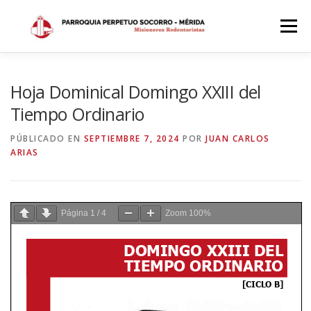
Saltar
al
Menú
contenido
INICIO
DÓNDE ESTAMOS
HISTORIA
Hoja Dominical Domingo XXIII del
Tiempo Ordinario
HORARIOS
ACTIVIDADES PARROQUIALES
PÚBLICADO EN
SEPTIEMBRE 7, 2024
POR
JUAN CARLOS
ARIAS
SACRAMENTOS
CALENDARIO PARROQUIAL 2024
Página
1
/
4
Zoom
100%