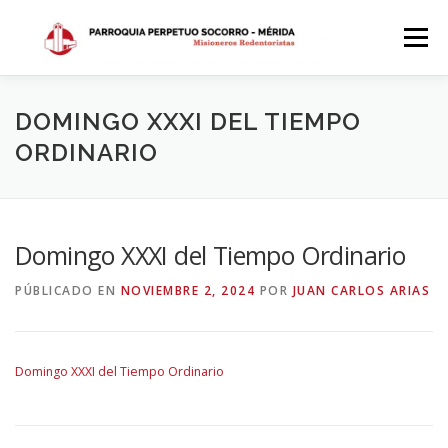
Saltar
al
Menú
contenido
INICIO
DÓNDE ESTAMOS
HISTORIA
DOMINGO XXXI DEL TIEMPO
ORDINARIO
HORARIOS
ACTIVIDADES PARROQUIALES
Domingo XXXI del Tiempo Ordinario
SACRAMENTOS
CALENDARIO PARROQUIAL 2024
PÚBLICADO EN
NOVIEMBRE 2, 2024
POR
JUAN CARLOS ARIAS
Domingo XXXI del Tiempo Ordinario