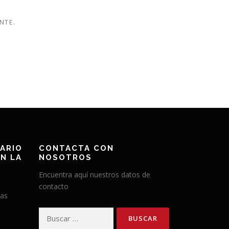
NTE.
ARIO
CONTACTA CON
N LA
NOSOTROS
Encuentra aquí nuestros datos de
contacto
has
Buscar: