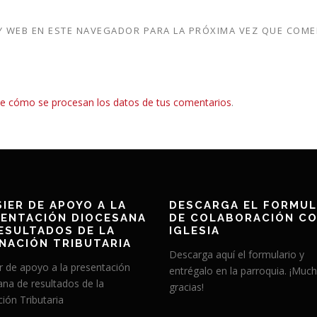
 WEB EN ESTE NAVEGADOR PARA LA PRÓXIMA VEZ QUE COME
e cómo se procesan los datos de tus comentarios
.
IER DE APOYO A LA
DESCARGA EL FORMUL
ENTACIÓN DIOCESANA
DE COLABORACIÓN CO
ESULTADOS DE LA
IGLESIA
NACIÓN TRIBUTARIA
Descarga aquí el formulario y
r de apoyo a la presentación
entrégalo en la parroquia. ¡Muc
ana de resultados de la
gracias!
ión Tributaria