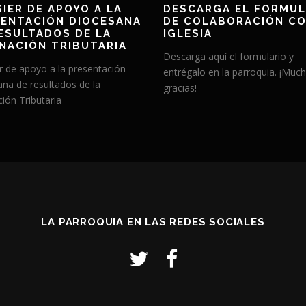
IER DE APOYO A LA
DESCARGA EL FORMUL
ENTACIÓN DIOCESANA
DE COLABORACIÓN CO
ESULTADOS DE LA
IGLESIA
NACIÓN TRIBUTARIA
Descarga aquí el formulario y
r de apoyo a la presentación
entrégalo en la parroquia. ¡Muc
ana de resultados de la
gracias!
ión Tributaria
LA PARROQUIA EN LAS REDES SOCIALES