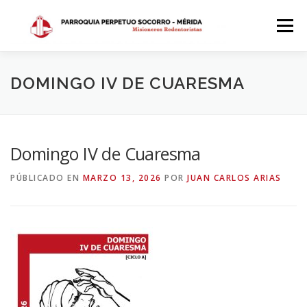
Saltar
al
Menú
contenido
INICIO
DÓNDE ESTAMOS
HISTORIA
DOMINGO IV DE CUARESMA
HORARIOS
ACTIVIDADES PARROQUIALES
Domingo IV de Cuaresma
PÚBLICADO EN
MARZO 13, 2026
POR
JUAN CARLOS ARIAS
SACRAMENTOS
CALENDARIO PARROQUIAL 2024